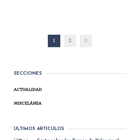
EN EL ACTO ACADÉMICO DE
TRIESTE
Palabras pronunciadas por Don Carlos de Borbón
en el acto académico celebrado en el Urban Center
Paginación
1
2
de Trieste, con motivo de la inauguración de la
ruta España en Trieste Trieste, 09 de noviembre de
de
2024 Buenas tardes. Quisiera comenzar...
entradas
SEGUIR LEYENDO
SECCIONES
ACTUALIDAD
MISCELÁNEA
ÚLTIMOS ARTÍCULOS