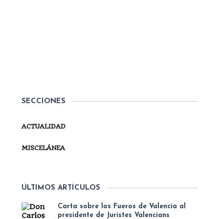
ELECCIÓN DEL PAPA
LEÓN XIV
Con ocasión de la solemne elección de Su
Santidad el Papa León XIV como nuevo
Sumo Pontífice de la Iglesia Católica, el
Duque de Madrid desea hacer público el
9 de mayo de 2025
siguiente mensaje de felicitación en
nombre de toda su Familia,...
SECCIONES
SEGUIR LEYENDO
ACTUALIDAD
MISCELÁNEA
ÚLTIMOS ARTÍCULOS
Carta sobre los Fueros de Valencia al
presidente de Juristes Valencians