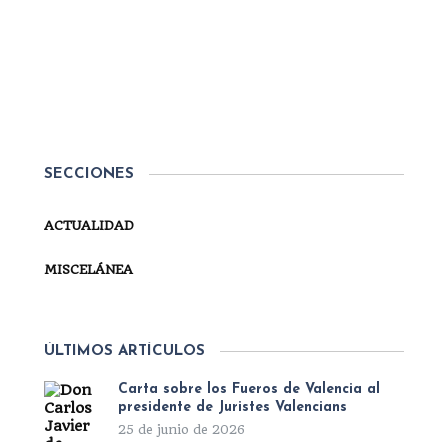
Por
Secretaría
MISCELÁNEA
MENSAJE DE NAVIDAD 2024
Queridos carlistas: Hoy, que conmemoramos una
vez más el nacimiento de Cristo, vuelvo a dirigirme
a vosotros para compartir unas reflexiones. Como
SECCIONES
se ha repetido, que Dios se hiciese hombre y
decidiese habitar ente nosotros es el gran gesto...
ACTUALIDAD
SEGUIR LEYENDO
MISCELÁNEA
ÚLTIMOS ARTÍCULOS
Carta sobre los Fueros de Valencia al
presidente de Juristes Valencians
25 de junio de 2026