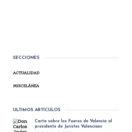
Por
Secretaría
MISCELÁNEA
MENSAJE DE NAVIDAD 2023
Queridos carlistas: Un año más celebramos el
nacimiento del Señor y con este motivo quiero,
junto a toda mi familia, desearos una feliz
Navidad. San León Magno nos diría que «Natalis
SECCIONES
Domini, Natalis est pacis», «el Nacimiento del
Señor...
ACTUALIDAD
SEGUIR LEYENDO
MISCELÁNEA
ÚLTIMOS ARTÍCULOS
Carta sobre los Fueros de Valencia al
presidente de Juristes Valencians