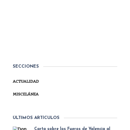
Por
Secretaría
MISCELÁNEA
MÁRTIRES DE LA TRADICIÓN
2025
Queridos carlistas: Hoy celebramos nuestra
festividad de los Mártires de la Tradición,
instituida en el siglo XIX, y que hoy en pleno siglo
XXI continúa estando vigente, siendo inspiración
SECCIONES
para nuestro compromiso con la sociedad. Hace
escasos meses tuve...
ACTUALIDAD
SEGUIR LEYENDO
MISCELÁNEA
ÚLTIMOS ARTÍCULOS
Carta sobre los Fueros de Valencia al