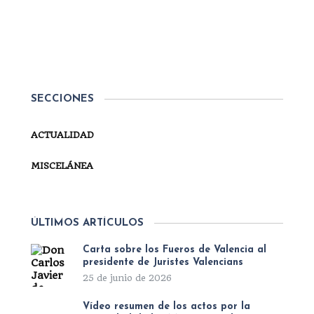
Carlos de Borbón presidió ayer los actos
en la conmemoración de San Carlos
Borromeo, festividad de la Dinastía
6 de noviembre de 2022
legítima, que en esta ocasión se
celebraron en Madrid. Comenzó el día
con una...
SECCIONES
SEGUIR LEYENDO
ACTUALIDAD
MISCELÁNEA
ÚLTIMOS ARTÍCULOS
Carta sobre los Fueros de Valencia al
presidente de Juristes Valencians
25 de junio de 2026
Vídeo resumen de los actos por la