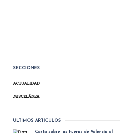
Por
Secretaría
MISCELÁNEA
MÁRTIRES DE LA TRADICIÓN
2025
Queridos carlistas: Hoy celebramos nuestra
festividad de los Mártires de la Tradición,
instituida en el siglo XIX, y que hoy en pleno siglo
XXI continúa estando vigente, siendo inspiración
SECCIONES
para nuestro compromiso con la sociedad. Hace
escasos meses tuve...
ACTUALIDAD
SEGUIR LEYENDO
MISCELÁNEA
ÚLTIMOS ARTÍCULOS
Carta sobre los Fueros de Valencia al