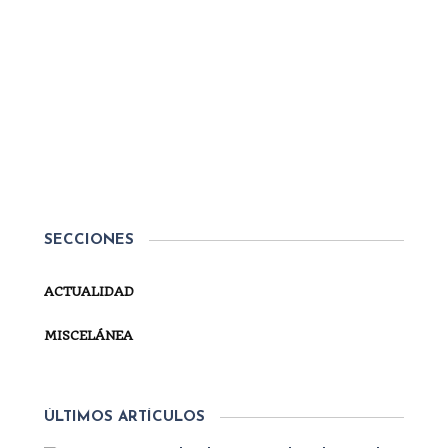
Por
Secretaría
ACTUALIDAD
MENSAJE DE DON CARLOS
DE BORBÓN ANTE LA
CATÁSTROFE DE VALENCIA
Desde el dolor y la solidaridad Las imágenes que
he podido ver estos días en Valencia me han
sobrecogido. La aparente falta de previsión de las
SECCIONES
autoridades competentes en la materia ha hecho
que los alrededores de la capital...
ACTUALIDAD
SEGUIR LEYENDO
MISCELÁNEA
ÚLTIMOS ARTÍCULOS