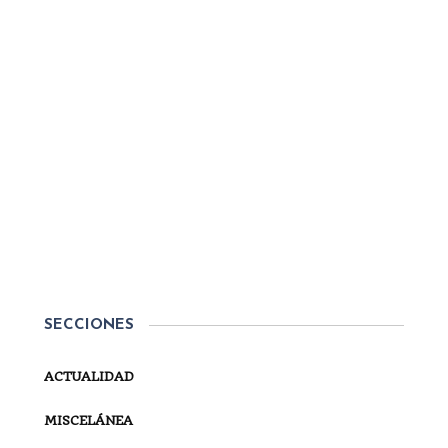
2 de julio de 2022
Por
Secretaría
ACTUALIDAD
DON CARLOS ENRIQUE, CON
LOS ESPAÑOLES
El pasado 2 de julio de 2022, Don Carlos Javier
presidió en la Basílica de Santa María de la
Steccata, que, como el propio Ducado de Parma,
SECCIONES
tantos vínculos históricos tiene con las Españas,
los actos de las órdenes...
ACTUALIDAD
SEGUIR LEYENDO
MISCELÁNEA