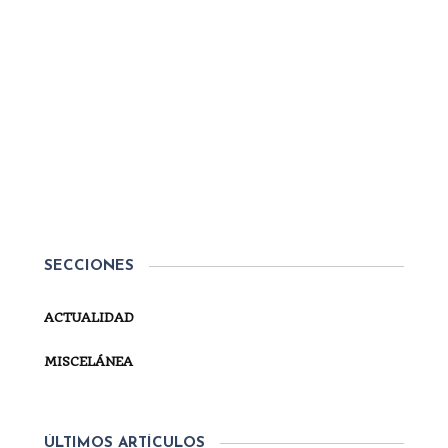
Por
Secretaría
ACTUALIDAD
ACTOS DE LA DINASTÍA
LEGÍTIMA 2023 EN LIRIA
(VALENCIA)
El próximo 5 de noviembre, en el Círculo Carlista
San Miguel de Liria (Valencia), Don Carlos de
Borbón presidirá los actos por la festividad de la
SECCIONES
Dinastía Legítima. Dichos actos se desarrollarán
conforme al siguiente programa: 5 de noviembre...
ACTUALIDAD
SEGUIR LEYENDO
MISCELÁNEA
ÚLTIMOS ARTÍCULOS