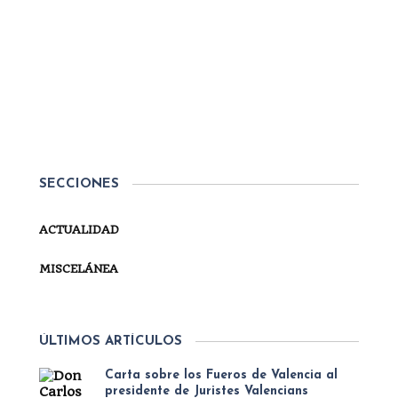
Por
Secretaría
ACTUALIDAD
DON CARLOS ENRIQUE, CON
LOS ESPAÑOLES
El pasado 2 de julio de 2022, Don Carlos Javier
presidió en la Basílica de Santa María de la
Steccata, que, como el propio Ducado de Parma,
SECCIONES
tantos vínculos históricos tiene con las Españas,
los actos de las órdenes...
ACTUALIDAD
SEGUIR LEYENDO
MISCELÁNEA
ÚLTIMOS ARTÍCULOS
Carta sobre los Fueros de Valencia al
presidente de Juristes Valencians