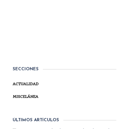
Por
Secretaría
ACTUALIDAD
DOÑA ANA MARÍA RECIBE LA
GRAN CRUZ DE LA ORDEN
DE MALTA EN ROMA
Don Carlos y Doña Ana María, jefes de la Casa
Real de Parma, han realizado una visita oficial esta
semana a SAE el Príncipe John Dunlap, Gran
SECCIONES
Maestro de la Soberana Orden de Malta. Durante
el encuentro, en el...
ACTUALIDAD
SEGUIR LEYENDO
MISCELÁNEA
ÚLTIMOS ARTÍCULOS