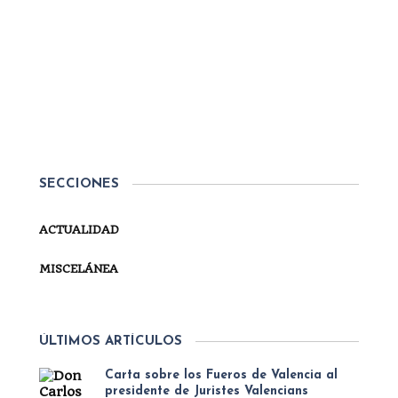
Por
Secretaría
ACTUALIDAD
ESPAÑA EN TRIESTE: EL
CARLISMO Y SU EXILIO
La Fundación Ignacio Larramendi acaba de enviar
el programa de actos de la jornada ‘España en
Trieste: el carlismo y su exilio’ que tendrá lugar el
SECCIONES
próximo 9 de noviembre en la ciudad de Trieste
(Italia). La jornada, que...
ACTUALIDAD
SEGUIR LEYENDO
MISCELÁNEA
ÚLTIMOS ARTÍCULOS
Carta sobre los Fueros de Valencia al
presidente de Juristes Valencians